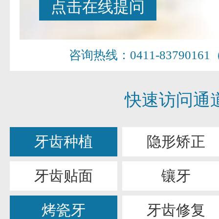
点击在线提问
咨询热线：0411-837901
快速访问通
牙齿种植
隐形矫正
牙齿贴面
镶牙
烤瓷牙
牙齿修复