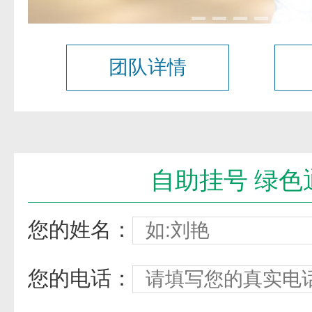
团队详情
自助挂号 绿色
您的姓名：
您的电话：