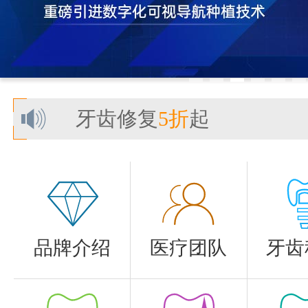
隐形矫正低至
8000元
固定矫正
6400元
起
牙齿修复
5折
起
洗牙
98
隐形矫正低至
8000元