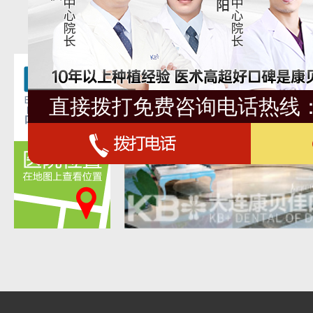
直接拨打免费咨询电话热线：041