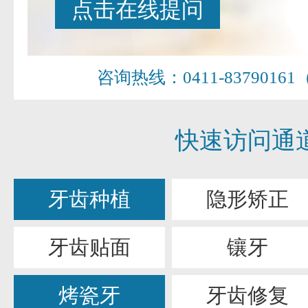
点击在线提问
咨询热线：0411-837901
快速访问通
牙齿种植
隐形矫正
牙齿贴面
镶牙
烤瓷牙
牙齿修复