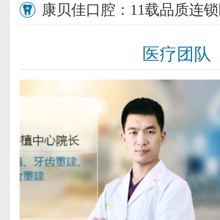
​康贝佳口腔：11载品质连锁医
医疗团队