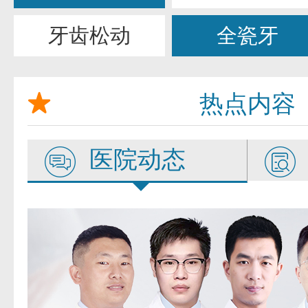
牙齿松动
全瓷牙
热点内容
医院动态