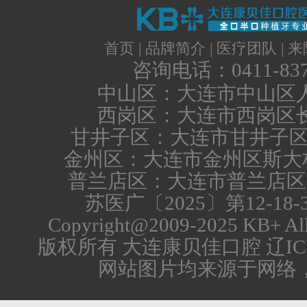
首页
|
品牌简介
|
医疗团队
|
来
咨询电话：0411-837
中山区：大连市中山区人
西岗区：大连市西岗区长
甘井子区：大连市甘井子区
金州区：大连市金州区斯大林
普兰店区：大连市普兰店区
苏医广〔2025〕第12-18-3
Copyright@2009-2025 KB+ All 
版权所有 大连康贝佳口腔
辽IC
网站图片均来源于网络