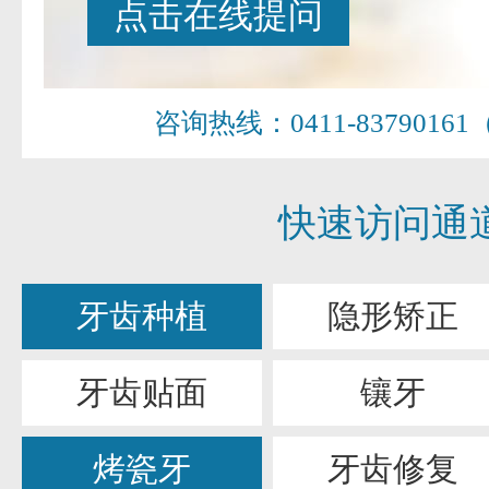
点击在线提问
咨询热线：0411-837901
快速访问通
牙齿种植
隐形矫正
牙齿贴面
镶牙
烤瓷牙
牙齿修复