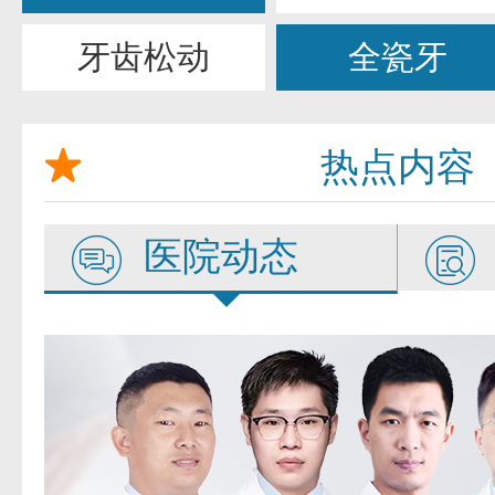
牙齿松动
全瓷牙
热点内容
医院动态