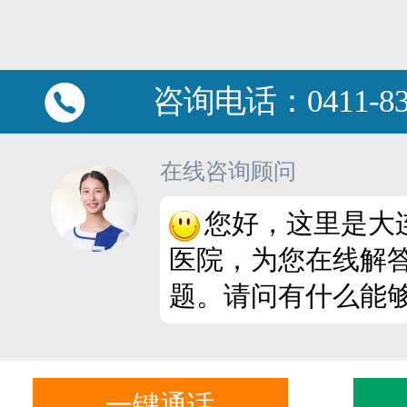
咨询电话：
0411-8
在线咨询顾问
您好，这里是大
医院，为您在线解
题。请问有什么能
有疑问？
直接拨打免费咨询电话：
一键通话