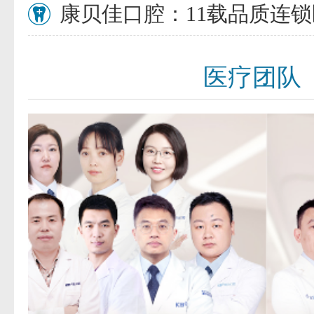
​康贝佳口腔：11载品质连锁医
医疗团队