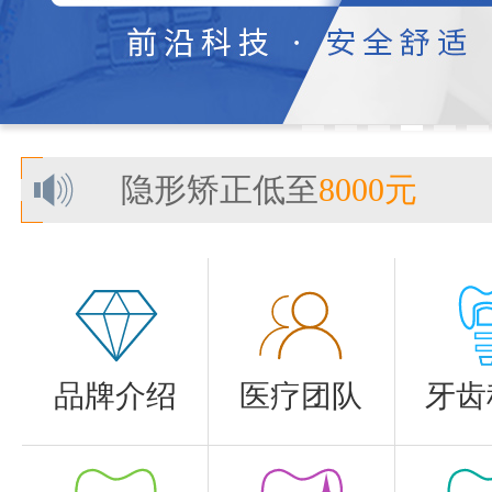
洗牙
98
隐形矫正低至
8000元
固定矫正
6400元
起
牙齿修复
5折
起
洗牙
98
隐形矫正低至
8000元