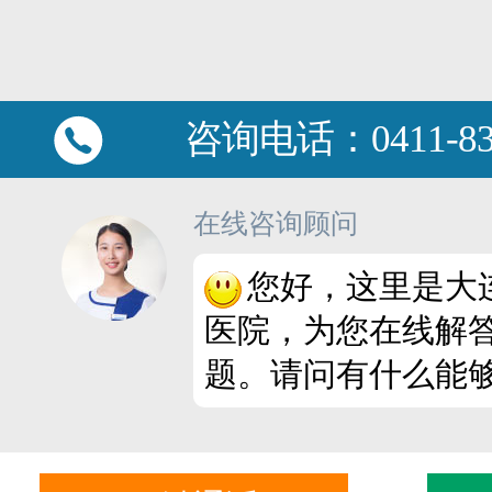
咨询电话：
0411-8
在线咨询顾问
您好，这里是大
医院，为您在线解
题。请问有什么能
有疑问？
直接拨打免费咨询电话：