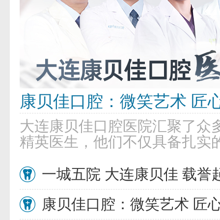
康贝佳口腔：微笑艺术 匠
大连康贝佳口腔医院汇聚了众
精英医生，他们不仅具备扎实的专
一城五院 大连康贝佳 载誉起航
康贝佳口腔：微笑艺术 匠心重