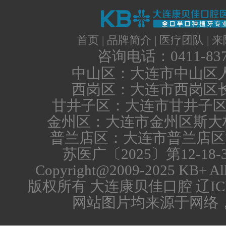
首页
|
品牌简介
|
医疗团队
|
来
咨询电话：0411-837
中山区：大连市中山区人
西岗区：大连市西岗区长
甘井子区：大连市甘井子区
金州区：大连市金州区斯大林
普兰店区：大连市普兰店区
苏医广〔2025〕第12-18-3
Copyright@2009-2025 KB+ All 
版权所有 大连康贝佳口腔
辽IC
网站图片均来源于网络