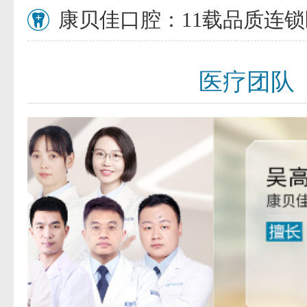
​康贝佳口腔：11载品质连锁医
医疗团队