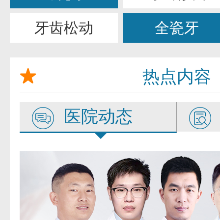
牙齿松动
全瓷牙
热点内容
医院动态