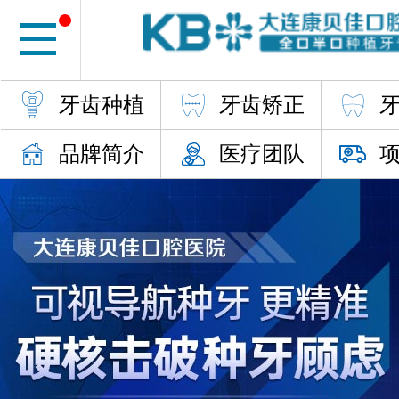
牙齿种植
牙齿矫正
品牌简介
医疗团队
洗牙
98