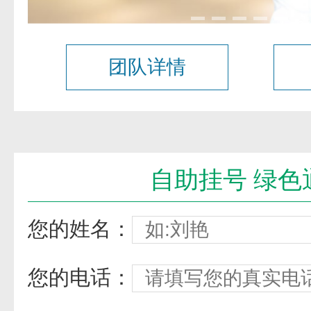
团队详情
自助挂号 绿色
您的姓名：
您的电话：